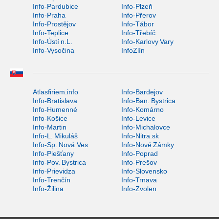
Info-Pardubice
Info-Plzeň
Info-Praha
Info-Přerov
Info-Prostějov
Info-Tábor
Info-Teplice
Info-Třebíč
Info-Ústí n.L.
Info-Karlovy Vary
Info-Vysočina
InfoZlín
Atlasfiriem.info
Info-Bardejov
Info-Bratislava
Info-Ban. Bystrica
Info-Humenné
Info-Komárno
Info-Košice
Info-Levice
Info-Martin
Info-Michalovce
Info-L. Mikuláš
Info-Nitra.sk
Info-Sp. Nová Ves
Info-Nové Zámky
Info-Piešťany
Info-Poprad
Info-Pov. Bystrica
Info-Prešov
Info-Prievidza
Info-Slovensko
Info-Trenčín
Info-Trnava
Info-Žilina
Info-Zvolen