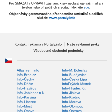
Pro SMAZAT / UPRAVIT záznam, který neobsahuje váš mail ani
telefon nebo při potížích s editací klikněte
zde
.
Objednávky garantovaného přednostního umístění a dalších
služeb:
www.portaly.info
Kontakt, reklama / Portaly.info
Naše reklamní prvky
Všeobecné obchodní podmínky
Atlasfirem.info
Info-M. Boleslav
Info-Brno.cz
Info-Budějovice
Info-Čechy
Info-Česká Lípa
Info-Děčín
InfoFrýdek-Místek
Info-Havířov
Info-Hradec Kr.
Info-Jablonec n.N.
Info-Jihlava
Info-Karviná
Info-Kladno
Info-Liberec
Info-Morava
Info-Most
Info-Olomouc
Info-Opava
Info-Ostrava