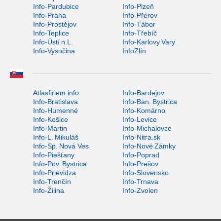
Info-Pardubice
Info-Plzeň
Info-Praha
Info-Přerov
Info-Prostějov
Info-Tábor
Info-Teplice
Info-Třebíč
Info-Ústí n.L.
Info-Karlovy Vary
Info-Vysočina
InfoZlín
Atlasfiriem.info
Info-Bardejov
Info-Bratislava
Info-Ban. Bystrica
Info-Humenné
Info-Komárno
Info-Košice
Info-Levice
Info-Martin
Info-Michalovce
Info-L. Mikuláš
Info-Nitra.sk
Info-Sp. Nová Ves
Info-Nové Zámky
Info-Piešťany
Info-Poprad
Info-Pov. Bystrica
Info-Prešov
Info-Prievidza
Info-Slovensko
Info-Trenčín
Info-Trnava
Info-Žilina
Info-Zvolen