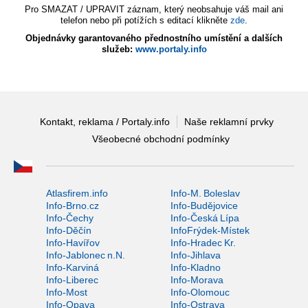
Pro SMAZAT / UPRAVIT záznam, který neobsahuje váš mail ani
telefon nebo při potížích s editací klikněte
zde
.
Objednávky garantovaného přednostního umístění a dalších
služeb:
www.portaly.info
Kontakt, reklama / Portaly.info
Naše reklamní prvky
Všeobecné obchodní podmínky
Atlasfirem.info
Info-M. Boleslav
Info-Brno.cz
Info-Budějovice
Info-Čechy
Info-Česká Lípa
Info-Děčín
InfoFrýdek-Místek
Info-Havířov
Info-Hradec Kr.
Info-Jablonec n.N.
Info-Jihlava
Info-Karviná
Info-Kladno
Info-Liberec
Info-Morava
Info-Most
Info-Olomouc
Info-Opava
Info-Ostrava