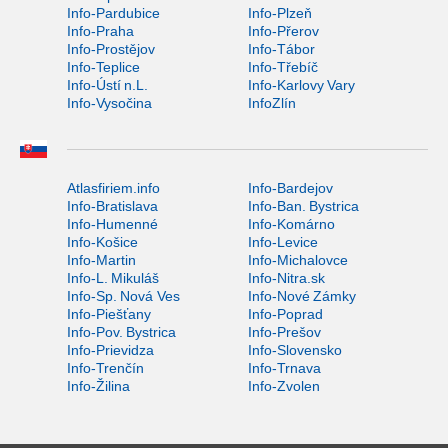
Info-Pardubice
Info-Plzeň
Info-Praha
Info-Přerov
Info-Prostějov
Info-Tábor
Info-Teplice
Info-Třebíč
Info-Ústí n.L.
Info-Karlovy Vary
Info-Vysočina
InfoZlín
Atlasfiriem.info
Info-Bardejov
Info-Bratislava
Info-Ban. Bystrica
Info-Humenné
Info-Komárno
Info-Košice
Info-Levice
Info-Martin
Info-Michalovce
Info-L. Mikuláš
Info-Nitra.sk
Info-Sp. Nová Ves
Info-Nové Zámky
Info-Piešťany
Info-Poprad
Info-Pov. Bystrica
Info-Prešov
Info-Prievidza
Info-Slovensko
Info-Trenčín
Info-Trnava
Info-Žilina
Info-Zvolen