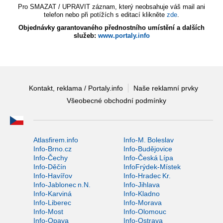
Pro SMAZAT / UPRAVIT záznam, který neobsahuje váš mail ani
telefon nebo při potížích s editací klikněte
zde
.
Objednávky garantovaného přednostního umístění a dalších
služeb:
www.portaly.info
Kontakt, reklama / Portaly.info
Naše reklamní prvky
Všeobecné obchodní podmínky
Atlasfirem.info
Info-M. Boleslav
Info-Brno.cz
Info-Budějovice
Info-Čechy
Info-Česká Lípa
Info-Děčín
InfoFrýdek-Místek
Info-Havířov
Info-Hradec Kr.
Info-Jablonec n.N.
Info-Jihlava
Info-Karviná
Info-Kladno
Info-Liberec
Info-Morava
Info-Most
Info-Olomouc
Info-Opava
Info-Ostrava