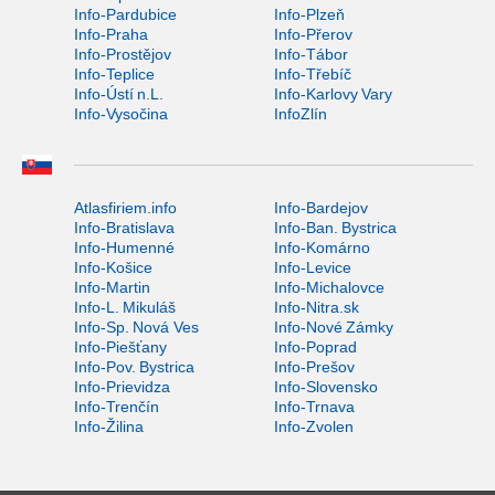
Info-Pardubice
Info-Plzeň
Info-Praha
Info-Přerov
Info-Prostějov
Info-Tábor
Info-Teplice
Info-Třebíč
Info-Ústí n.L.
Info-Karlovy Vary
Info-Vysočina
InfoZlín
Atlasfiriem.info
Info-Bardejov
Info-Bratislava
Info-Ban. Bystrica
Info-Humenné
Info-Komárno
Info-Košice
Info-Levice
Info-Martin
Info-Michalovce
Info-L. Mikuláš
Info-Nitra.sk
Info-Sp. Nová Ves
Info-Nové Zámky
Info-Piešťany
Info-Poprad
Info-Pov. Bystrica
Info-Prešov
Info-Prievidza
Info-Slovensko
Info-Trenčín
Info-Trnava
Info-Žilina
Info-Zvolen