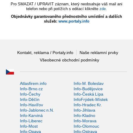
Pro SMAZAT / UPRAVIT záznam, který neobsahuje váš mail ani
telefon nebo při potížích s editací klikněte
zde
.
Objednávky garantovaného přednostního umístění a dalších
služeb:
www.portaly.info
Kontakt, reklama / Portaly.info
Naše reklamní prvky
Všeobecné obchodní podmínky
Atlasfirem.info
Info-M. Boleslav
Info-Brno.cz
Info-Budějovice
Info-Čechy
Info-Česká Lípa
Info-Děčín
InfoFrýdek-Místek
Info-Havířov
Info-Hradec Kr.
Info-Jablonec n.N.
Info-Jihlava
Info-Karviná
Info-Kladno
Info-Liberec
Info-Morava
Info-Most
Info-Olomouc
Info-Opava
Info-Ostrava