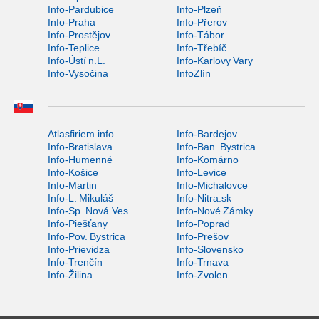
Info-Pardubice
Info-Plzeň
Info-Praha
Info-Přerov
Info-Prostějov
Info-Tábor
Info-Teplice
Info-Třebíč
Info-Ústí n.L.
Info-Karlovy Vary
Info-Vysočina
InfoZlín
Atlasfiriem.info
Info-Bardejov
Info-Bratislava
Info-Ban. Bystrica
Info-Humenné
Info-Komárno
Info-Košice
Info-Levice
Info-Martin
Info-Michalovce
Info-L. Mikuláš
Info-Nitra.sk
Info-Sp. Nová Ves
Info-Nové Zámky
Info-Piešťany
Info-Poprad
Info-Pov. Bystrica
Info-Prešov
Info-Prievidza
Info-Slovensko
Info-Trenčín
Info-Trnava
Info-Žilina
Info-Zvolen