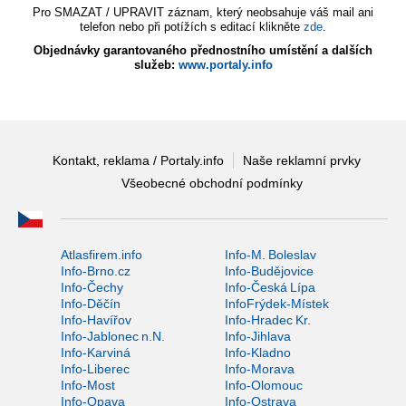
Pro SMAZAT / UPRAVIT záznam, který neobsahuje váš mail ani
telefon nebo při potížích s editací klikněte
zde
.
Objednávky garantovaného přednostního umístění a dalších
služeb:
www.portaly.info
Kontakt, reklama / Portaly.info
Naše reklamní prvky
Všeobecné obchodní podmínky
Atlasfirem.info
Info-M. Boleslav
Info-Brno.cz
Info-Budějovice
Info-Čechy
Info-Česká Lípa
Info-Děčín
InfoFrýdek-Místek
Info-Havířov
Info-Hradec Kr.
Info-Jablonec n.N.
Info-Jihlava
Info-Karviná
Info-Kladno
Info-Liberec
Info-Morava
Info-Most
Info-Olomouc
Info-Opava
Info-Ostrava