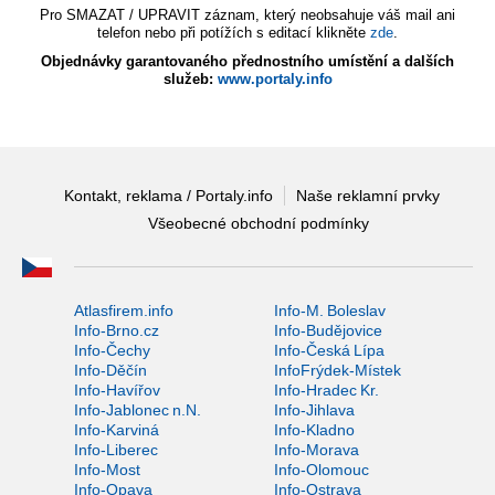
Pro SMAZAT / UPRAVIT záznam, který neobsahuje váš mail ani
telefon nebo při potížích s editací klikněte
zde
.
Objednávky garantovaného přednostního umístění a dalších
služeb:
www.portaly.info
Kontakt, reklama / Portaly.info
Naše reklamní prvky
Všeobecné obchodní podmínky
Atlasfirem.info
Info-M. Boleslav
Info-Brno.cz
Info-Budějovice
Info-Čechy
Info-Česká Lípa
Info-Děčín
InfoFrýdek-Místek
Info-Havířov
Info-Hradec Kr.
Info-Jablonec n.N.
Info-Jihlava
Info-Karviná
Info-Kladno
Info-Liberec
Info-Morava
Info-Most
Info-Olomouc
Info-Opava
Info-Ostrava