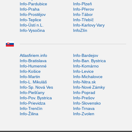
Info-Pardubice
Info-Plzeň
Info-Praha
Info-Přerov
Info-Prostějov
Info-Tábor
Info-Teplice
Info-Třebíč
Info-Ústí n.L.
Info-Karlovy Vary
Info-Vysočina
InfoZlín
Atlasfiriem.info
Info-Bardejov
Info-Bratislava
Info-Ban. Bystrica
Info-Humenné
Info-Komárno
Info-Košice
Info-Levice
Info-Martin
Info-Michalovce
Info-L. Mikuláš
Info-Nitra.sk
Info-Sp. Nová Ves
Info-Nové Zámky
Info-Piešťany
Info-Poprad
Info-Pov. Bystrica
Info-Prešov
Info-Prievidza
Info-Slovensko
Info-Trenčín
Info-Trnava
Info-Žilina
Info-Zvolen