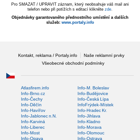
Pro SMAZAT / UPRAVIT záznam, který neobsahuje váš mail ani
telefon nebo při potížích s editací klikněte
zde
.
Objednávky garantovaného přednostního umístění a dalších
služeb:
www.portaly.info
Kontakt, reklama / Portaly.info
Naše reklamní prvky
Všeobecné obchodní podmínky
Atlasfirem.info
Info-M. Boleslav
Info-Brno.cz
Info-Budějovice
Info-Čechy
Info-Česká Lípa
Info-Děčín
InfoFrýdek-Místek
Info-Havířov
Info-Hradec Kr.
Info-Jablonec n.N.
Info-Jihlava
Info-Karviná
Info-Kladno
Info-Liberec
Info-Morava
Info-Most
Info-Olomouc
Info-Opava
Info-Ostrava