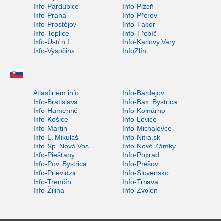
Info-Pardubice
Info-Plzeň
Info-Praha
Info-Přerov
Info-Prostějov
Info-Tábor
Info-Teplice
Info-Třebíč
Info-Ústí n.L.
Info-Karlovy Vary
Info-Vysočina
InfoZlín
Atlasfiriem.info
Info-Bardejov
Info-Bratislava
Info-Ban. Bystrica
Info-Humenné
Info-Komárno
Info-Košice
Info-Levice
Info-Martin
Info-Michalovce
Info-L. Mikuláš
Info-Nitra.sk
Info-Sp. Nová Ves
Info-Nové Zámky
Info-Piešťany
Info-Poprad
Info-Pov. Bystrica
Info-Prešov
Info-Prievidza
Info-Slovensko
Info-Trenčín
Info-Trnava
Info-Žilina
Info-Zvolen