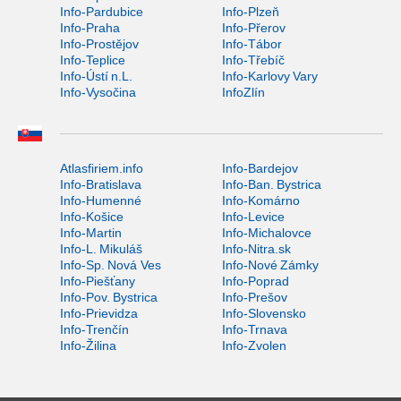
Info-Pardubice
Info-Plzeň
Info-Praha
Info-Přerov
Info-Prostějov
Info-Tábor
Info-Teplice
Info-Třebíč
Info-Ústí n.L.
Info-Karlovy Vary
Info-Vysočina
InfoZlín
Atlasfiriem.info
Info-Bardejov
Info-Bratislava
Info-Ban. Bystrica
Info-Humenné
Info-Komárno
Info-Košice
Info-Levice
Info-Martin
Info-Michalovce
Info-L. Mikuláš
Info-Nitra.sk
Info-Sp. Nová Ves
Info-Nové Zámky
Info-Piešťany
Info-Poprad
Info-Pov. Bystrica
Info-Prešov
Info-Prievidza
Info-Slovensko
Info-Trenčín
Info-Trnava
Info-Žilina
Info-Zvolen