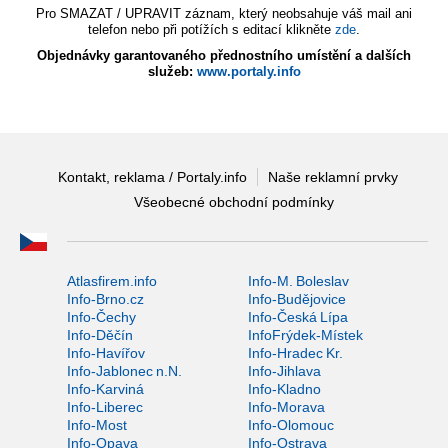
Pro SMAZAT / UPRAVIT záznam, který neobsahuje váš mail ani
telefon nebo při potížích s editací klikněte
zde
.
Objednávky garantovaného přednostního umístění a dalších
služeb:
www.portaly.info
Kontakt, reklama / Portaly.info
Naše reklamní prvky
Všeobecné obchodní podmínky
Atlasfirem.info
Info-M. Boleslav
Info-Brno.cz
Info-Budějovice
Info-Čechy
Info-Česká Lípa
Info-Děčín
InfoFrýdek-Místek
Info-Havířov
Info-Hradec Kr.
Info-Jablonec n.N.
Info-Jihlava
Info-Karviná
Info-Kladno
Info-Liberec
Info-Morava
Info-Most
Info-Olomouc
Info-Opava
Info-Ostrava