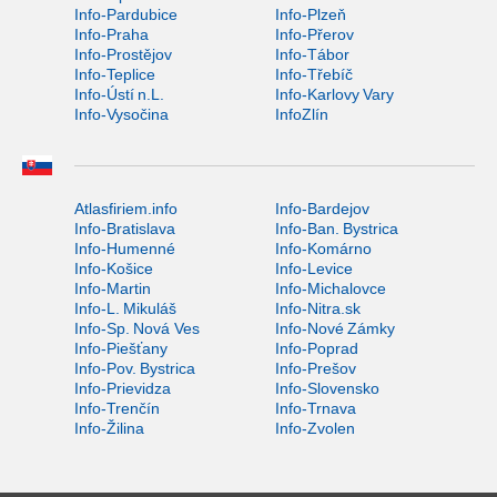
Info-Pardubice
Info-Plzeň
Info-Praha
Info-Přerov
Info-Prostějov
Info-Tábor
Info-Teplice
Info-Třebíč
Info-Ústí n.L.
Info-Karlovy Vary
Info-Vysočina
InfoZlín
Atlasfiriem.info
Info-Bardejov
Info-Bratislava
Info-Ban. Bystrica
Info-Humenné
Info-Komárno
Info-Košice
Info-Levice
Info-Martin
Info-Michalovce
Info-L. Mikuláš
Info-Nitra.sk
Info-Sp. Nová Ves
Info-Nové Zámky
Info-Piešťany
Info-Poprad
Info-Pov. Bystrica
Info-Prešov
Info-Prievidza
Info-Slovensko
Info-Trenčín
Info-Trnava
Info-Žilina
Info-Zvolen