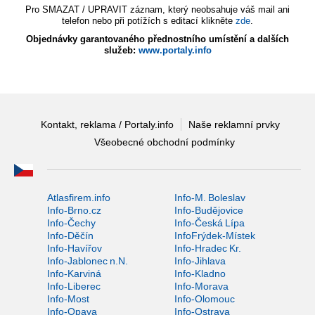
Pro SMAZAT / UPRAVIT záznam, který neobsahuje váš mail ani
telefon nebo při potížích s editací klikněte
zde
.
Objednávky garantovaného přednostního umístění a dalších
služeb:
www.portaly.info
Kontakt, reklama / Portaly.info
Naše reklamní prvky
Všeobecné obchodní podmínky
Atlasfirem.info
Info-M. Boleslav
Info-Brno.cz
Info-Budějovice
Info-Čechy
Info-Česká Lípa
Info-Děčín
InfoFrýdek-Místek
Info-Havířov
Info-Hradec Kr.
Info-Jablonec n.N.
Info-Jihlava
Info-Karviná
Info-Kladno
Info-Liberec
Info-Morava
Info-Most
Info-Olomouc
Info-Opava
Info-Ostrava