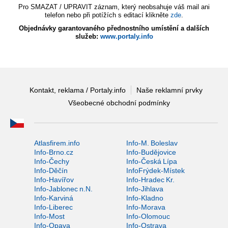
Pro SMAZAT / UPRAVIT záznam, který neobsahuje váš mail ani
telefon nebo při potížích s editací klikněte
zde
.
Objednávky garantovaného přednostního umístění a dalších
služeb:
www.portaly.info
Kontakt, reklama / Portaly.info
Naše reklamní prvky
Všeobecné obchodní podmínky
Atlasfirem.info
Info-M. Boleslav
Info-Brno.cz
Info-Budějovice
Info-Čechy
Info-Česká Lípa
Info-Děčín
InfoFrýdek-Místek
Info-Havířov
Info-Hradec Kr.
Info-Jablonec n.N.
Info-Jihlava
Info-Karviná
Info-Kladno
Info-Liberec
Info-Morava
Info-Most
Info-Olomouc
Info-Opava
Info-Ostrava