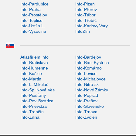
Info-Pardubice
Info-Plzeň
Info-Praha
Info-Přerov
Info-Prostějov
Info-Tábor
Info-Teplice
Info-Třebíč
Info-Ústí n.L.
Info-Karlovy Vary
Info-Vysočina
InfoZlín
Atlasfiriem.info
Info-Bardejov
Info-Bratislava
Info-Ban. Bystrica
Info-Humenné
Info-Komárno
Info-Košice
Info-Levice
Info-Martin
Info-Michalovce
Info-L. Mikuláš
Info-Nitra.sk
Info-Sp. Nová Ves
Info-Nové Zámky
Info-Piešťany
Info-Poprad
Info-Pov. Bystrica
Info-Prešov
Info-Prievidza
Info-Slovensko
Info-Trenčín
Info-Trnava
Info-Žilina
Info-Zvolen