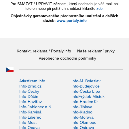
Pro SMAZAT / UPRAVIT záznam, který neobsahuje váš mail ani
telefon nebo při potížích s editací klikněte
zde
.
Objednávky garantovaného přednostního umístění a dalších
služeb:
www.portaly.info
Kontakt, reklama / Portaly.info
Naše reklamní prvky
Všeobecné obchodní podmínky
Atlasfirem.info
Info-M. Boleslav
Info-Brno.cz
Info-Budějovice
Info-Čechy
Info-Česká Lípa
Info-Děčín
InfoFrýdek-Místek
Info-Havířov
Info-Hradec Kr.
Info-Jablonec n.N.
Info-Jihlava
Info-Karviná
Info-Kladno
Info-Liberec
Info-Morava
Info-Most
Info-Olomouc
Info-Opava
Info-Ostrava