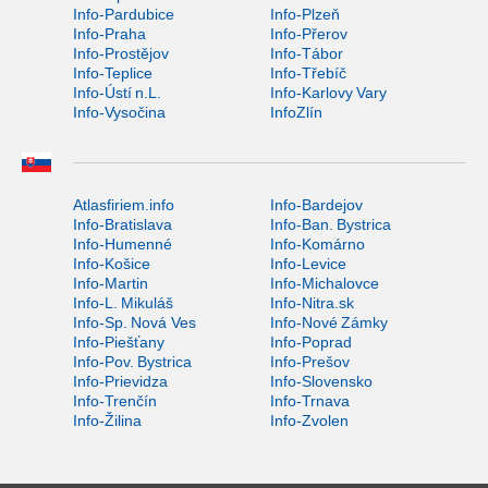
Info-Pardubice
Info-Plzeň
Info-Praha
Info-Přerov
Info-Prostějov
Info-Tábor
Info-Teplice
Info-Třebíč
Info-Ústí n.L.
Info-Karlovy Vary
Info-Vysočina
InfoZlín
Atlasfiriem.info
Info-Bardejov
Info-Bratislava
Info-Ban. Bystrica
Info-Humenné
Info-Komárno
Info-Košice
Info-Levice
Info-Martin
Info-Michalovce
Info-L. Mikuláš
Info-Nitra.sk
Info-Sp. Nová Ves
Info-Nové Zámky
Info-Piešťany
Info-Poprad
Info-Pov. Bystrica
Info-Prešov
Info-Prievidza
Info-Slovensko
Info-Trenčín
Info-Trnava
Info-Žilina
Info-Zvolen