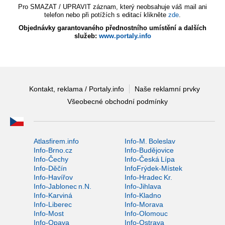
Pro SMAZAT / UPRAVIT záznam, který neobsahuje váš mail ani
telefon nebo při potížích s editací klikněte
zde
.
Objednávky garantovaného přednostního umístění a dalších
služeb:
www.portaly.info
Kontakt, reklama / Portaly.info
Naše reklamní prvky
Všeobecné obchodní podmínky
Atlasfirem.info
Info-M. Boleslav
Info-Brno.cz
Info-Budějovice
Info-Čechy
Info-Česká Lípa
Info-Děčín
InfoFrýdek-Místek
Info-Havířov
Info-Hradec Kr.
Info-Jablonec n.N.
Info-Jihlava
Info-Karviná
Info-Kladno
Info-Liberec
Info-Morava
Info-Most
Info-Olomouc
Info-Opava
Info-Ostrava