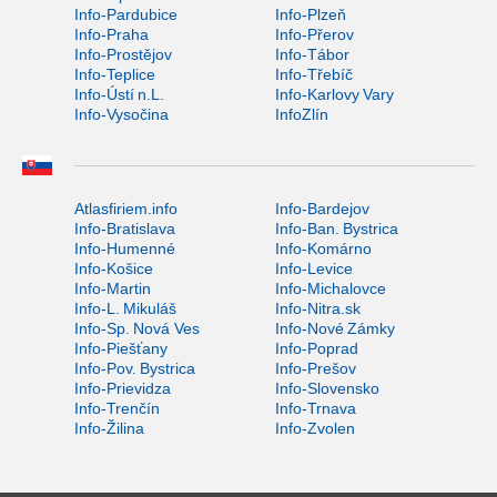
Info-Pardubice
Info-Plzeň
Info-Praha
Info-Přerov
Info-Prostějov
Info-Tábor
Info-Teplice
Info-Třebíč
Info-Ústí n.L.
Info-Karlovy Vary
Info-Vysočina
InfoZlín
Atlasfiriem.info
Info-Bardejov
Info-Bratislava
Info-Ban. Bystrica
Info-Humenné
Info-Komárno
Info-Košice
Info-Levice
Info-Martin
Info-Michalovce
Info-L. Mikuláš
Info-Nitra.sk
Info-Sp. Nová Ves
Info-Nové Zámky
Info-Piešťany
Info-Poprad
Info-Pov. Bystrica
Info-Prešov
Info-Prievidza
Info-Slovensko
Info-Trenčín
Info-Trnava
Info-Žilina
Info-Zvolen