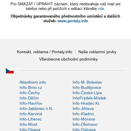
Pro SMAZAT / UPRAVIT záznam, který neobsahuje váš mail ani
telefon nebo při potížích s editací klikněte
zde
.
Objednávky garantovaného přednostního umístění a dalších
služeb:
www.portaly.info
Kontakt, reklama / Portaly.info
Naše reklamní prvky
Všeobecné obchodní podmínky
Atlasfirem.info
Info-M. Boleslav
Info-Brno.cz
Info-Budějovice
Info-Čechy
Info-Česká Lípa
Info-Děčín
InfoFrýdek-Místek
Info-Havířov
Info-Hradec Kr.
Info-Jablonec n.N.
Info-Jihlava
Info-Karviná
Info-Kladno
Info-Liberec
Info-Morava
Info-Most
Info-Olomouc
Info-Opava
Info-Ostrava