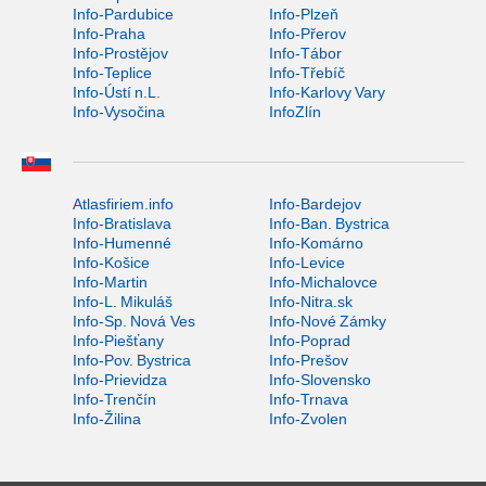
Info-Pardubice
Info-Plzeň
Info-Praha
Info-Přerov
Info-Prostějov
Info-Tábor
Info-Teplice
Info-Třebíč
Info-Ústí n.L.
Info-Karlovy Vary
Info-Vysočina
InfoZlín
Atlasfiriem.info
Info-Bardejov
Info-Bratislava
Info-Ban. Bystrica
Info-Humenné
Info-Komárno
Info-Košice
Info-Levice
Info-Martin
Info-Michalovce
Info-L. Mikuláš
Info-Nitra.sk
Info-Sp. Nová Ves
Info-Nové Zámky
Info-Piešťany
Info-Poprad
Info-Pov. Bystrica
Info-Prešov
Info-Prievidza
Info-Slovensko
Info-Trenčín
Info-Trnava
Info-Žilina
Info-Zvolen