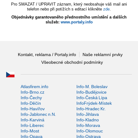
Pro SMAZAT / UPRAVIT záznam, který neobsahuje váš mail ani
telefon nebo při potížích s editací klikněte
zde
.
Objednávky garantovaného přednostního umístění a dalších
služeb:
www.portaly.info
Kontakt, reklama / Portaly.info
Naše reklamní prvky
Všeobecné obchodní podmínky
Atlasfirem.info
Info-M. Boleslav
Info-Brno.cz
Info-Budějovice
Info-Čechy
Info-Česká Lípa
Info-Děčín
InfoFrýdek-Místek
Info-Havířov
Info-Hradec Kr.
Info-Jablonec n.N.
Info-Jihlava
Info-Karviná
Info-Kladno
Info-Liberec
Info-Morava
Info-Most
Info-Olomouc
Info-Opava
Info-Ostrava