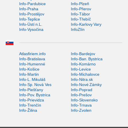
Info-Pardubice
Info-Plzeň
Info-Praha
Info-Přerov
Info-Prostějov
Info-Tábor
Info-Teplice
Info-Třebíč
Info-Ústí n.L.
Info-Karlovy Vary
Info-Vysočina
InfoZlín
Atlasfiriem.info
Info-Bardejov
Info-Bratislava
Info-Ban. Bystrica
Info-Humenné
Info-Komárno
Info-Košice
Info-Levice
Info-Martin
Info-Michalovce
Info-L. Mikuláš
Info-Nitra.sk
Info-Sp. Nová Ves
Info-Nové Zámky
Info-Piešťany
Info-Poprad
Info-Pov. Bystrica
Info-Prešov
Info-Prievidza
Info-Slovensko
Info-Trenčín
Info-Trnava
Info-Žilina
Info-Zvolen