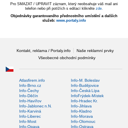
Pro SMAZAT / UPRAVIT záznam, který neobsahuje váš mail ani
telefon nebo při potížích s editací klikněte
zde
.
Objednávky garantovaného přednostního umístění a dalších
služeb:
www.portaly.info
Kontakt, reklama / Portaly.info
Naše reklamní prvky
Všeobecné obchodní podmínky
Atlasfirem.info
Info-M. Boleslav
Info-Brno.cz
Info-Budějovice
Info-Čechy
Info-Česká Lípa
Info-Děčín
InfoFrýdek-Místek
Info-Havířov
Info-Hradec Kr.
Info-Jablonec n.N.
Info-Jihlava
Info-Karviná
Info-Kladno
Info-Liberec
Info-Morava
Info-Most
Info-Olomouc
Info-Opava
Info-Ostrava