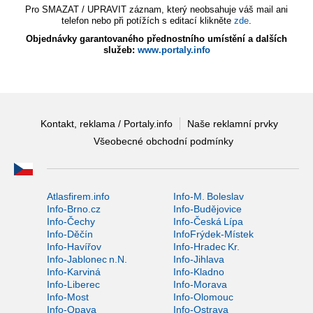
Pro SMAZAT / UPRAVIT záznam, který neobsahuje váš mail ani
telefon nebo při potížích s editací klikněte
zde
.
Objednávky garantovaného přednostního umístění a dalších
služeb:
www.portaly.info
Kontakt, reklama / Portaly.info
Naše reklamní prvky
Všeobecné obchodní podmínky
Atlasfirem.info
Info-M. Boleslav
Info-Brno.cz
Info-Budějovice
Info-Čechy
Info-Česká Lípa
Info-Děčín
InfoFrýdek-Místek
Info-Havířov
Info-Hradec Kr.
Info-Jablonec n.N.
Info-Jihlava
Info-Karviná
Info-Kladno
Info-Liberec
Info-Morava
Info-Most
Info-Olomouc
Info-Opava
Info-Ostrava