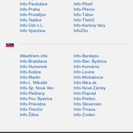
Info-Pardubice
Info-Plzeň
Info-Praha
Info-Přerov
Info-Prostějov
Info-Tábor
Info-Teplice
Info-Třebíč
Info-Ústí n.L.
Info-Karlovy Vary
Info-Vysočina
InfoZlín
Atlasfiriem.info
Info-Bardejov
Info-Bratislava
Info-Ban. Bystrica
Info-Humenné
Info-Komárno
Info-Košice
Info-Levice
Info-Martin
Info-Michalovce
Info-L. Mikuláš
Info-Nitra.sk
Info-Sp. Nová Ves
Info-Nové Zámky
Info-Piešťany
Info-Poprad
Info-Pov. Bystrica
Info-Prešov
Info-Prievidza
Info-Slovensko
Info-Trenčín
Info-Trnava
Info-Žilina
Info-Zvolen