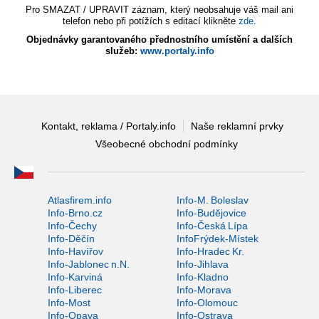
Pro SMAZAT / UPRAVIT záznam, který neobsahuje váš mail ani
telefon nebo při potížích s editací klikněte
zde
.
Objednávky garantovaného přednostního umístění a dalších
služeb:
www.portaly.info
Kontakt, reklama / Portaly.info
Naše reklamní prvky
Všeobecné obchodní podmínky
Atlasfirem.info
Info-M. Boleslav
Info-Brno.cz
Info-Budějovice
Info-Čechy
Info-Česká Lípa
Info-Děčín
InfoFrýdek-Místek
Info-Havířov
Info-Hradec Kr.
Info-Jablonec n.N.
Info-Jihlava
Info-Karviná
Info-Kladno
Info-Liberec
Info-Morava
Info-Most
Info-Olomouc
Info-Opava
Info-Ostrava