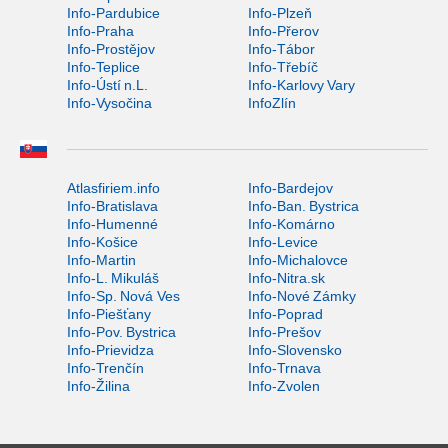
Info-Pardubice
Info-Plzeň
Info-Praha
Info-Přerov
Info-Prostějov
Info-Tábor
Info-Teplice
Info-Třebíč
Info-Ústí n.L.
Info-Karlovy Vary
Info-Vysočina
InfoZlín
Atlasfiriem.info
Info-Bardejov
Info-Bratislava
Info-Ban. Bystrica
Info-Humenné
Info-Komárno
Info-Košice
Info-Levice
Info-Martin
Info-Michalovce
Info-L. Mikuláš
Info-Nitra.sk
Info-Sp. Nová Ves
Info-Nové Zámky
Info-Piešťany
Info-Poprad
Info-Pov. Bystrica
Info-Prešov
Info-Prievidza
Info-Slovensko
Info-Trenčín
Info-Trnava
Info-Žilina
Info-Zvolen