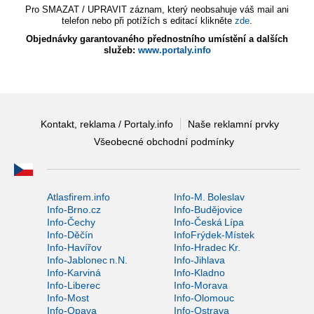
Pro SMAZAT / UPRAVIT záznam, který neobsahuje váš mail ani
telefon nebo při potížích s editací klikněte
zde
.
Objednávky garantovaného přednostního umístění a dalších
služeb:
www.portaly.info
Kontakt, reklama / Portaly.info
Naše reklamní prvky
Všeobecné obchodní podmínky
Atlasfirem.info
Info-M. Boleslav
Info-Brno.cz
Info-Budějovice
Info-Čechy
Info-Česká Lípa
Info-Děčín
InfoFrýdek-Místek
Info-Havířov
Info-Hradec Kr.
Info-Jablonec n.N.
Info-Jihlava
Info-Karviná
Info-Kladno
Info-Liberec
Info-Morava
Info-Most
Info-Olomouc
Info-Opava
Info-Ostrava