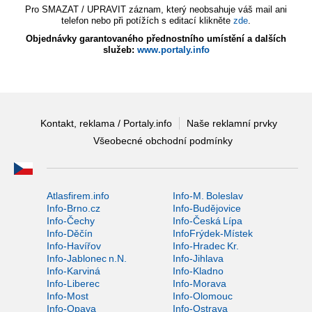
Pro SMAZAT / UPRAVIT záznam, který neobsahuje váš mail ani
telefon nebo při potížích s editací klikněte
zde
.
Objednávky garantovaného přednostního umístění a dalších
služeb:
www.portaly.info
Kontakt, reklama / Portaly.info
Naše reklamní prvky
Všeobecné obchodní podmínky
Atlasfirem.info
Info-M. Boleslav
Info-Brno.cz
Info-Budějovice
Info-Čechy
Info-Česká Lípa
Info-Děčín
InfoFrýdek-Místek
Info-Havířov
Info-Hradec Kr.
Info-Jablonec n.N.
Info-Jihlava
Info-Karviná
Info-Kladno
Info-Liberec
Info-Morava
Info-Most
Info-Olomouc
Info-Opava
Info-Ostrava