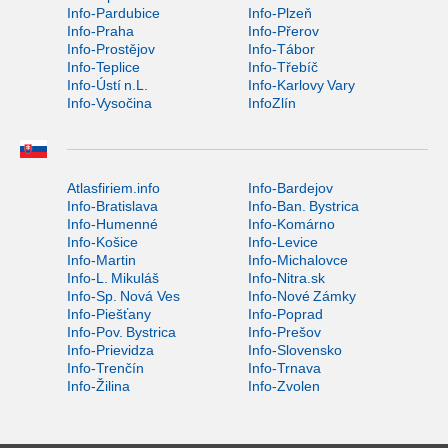
Info-Pardubice
Info-Plzeň
Info-Praha
Info-Přerov
Info-Prostějov
Info-Tábor
Info-Teplice
Info-Třebíč
Info-Ústí n.L.
Info-Karlovy Vary
Info-Vysočina
InfoZlín
Atlasfiriem.info
Info-Bardejov
Info-Bratislava
Info-Ban. Bystrica
Info-Humenné
Info-Komárno
Info-Košice
Info-Levice
Info-Martin
Info-Michalovce
Info-L. Mikuláš
Info-Nitra.sk
Info-Sp. Nová Ves
Info-Nové Zámky
Info-Piešťany
Info-Poprad
Info-Pov. Bystrica
Info-Prešov
Info-Prievidza
Info-Slovensko
Info-Trenčín
Info-Trnava
Info-Žilina
Info-Zvolen