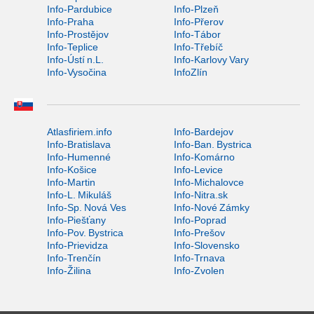
Info-Pardubice
Info-Plzeň
Info-Praha
Info-Přerov
Info-Prostějov
Info-Tábor
Info-Teplice
Info-Třebíč
Info-Ústí n.L.
Info-Karlovy Vary
Info-Vysočina
InfoZlín
Atlasfiriem.info
Info-Bardejov
Info-Bratislava
Info-Ban. Bystrica
Info-Humenné
Info-Komárno
Info-Košice
Info-Levice
Info-Martin
Info-Michalovce
Info-L. Mikuláš
Info-Nitra.sk
Info-Sp. Nová Ves
Info-Nové Zámky
Info-Piešťany
Info-Poprad
Info-Pov. Bystrica
Info-Prešov
Info-Prievidza
Info-Slovensko
Info-Trenčín
Info-Trnava
Info-Žilina
Info-Zvolen