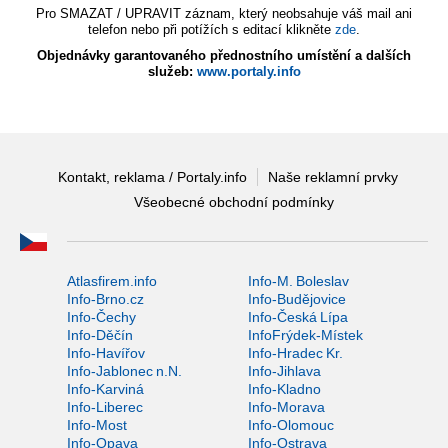
Pro SMAZAT / UPRAVIT záznam, který neobsahuje váš mail ani
telefon nebo při potížích s editací klikněte
zde
.
Objednávky garantovaného přednostního umístění a dalších
služeb:
www.portaly.info
Kontakt, reklama / Portaly.info
Naše reklamní prvky
Všeobecné obchodní podmínky
Atlasfirem.info
Info-M. Boleslav
Info-Brno.cz
Info-Budějovice
Info-Čechy
Info-Česká Lípa
Info-Děčín
InfoFrýdek-Místek
Info-Havířov
Info-Hradec Kr.
Info-Jablonec n.N.
Info-Jihlava
Info-Karviná
Info-Kladno
Info-Liberec
Info-Morava
Info-Most
Info-Olomouc
Info-Opava
Info-Ostrava