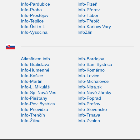
Info-Pardubice
Info-Plzeň
Info-Praha
Info-Přerov
Info-Prostějov
Info-Tábor
Info-Teplice
Info-Třebíč
Info-Ústí n.L.
Info-Karlovy Vary
Info-Vysočina
InfoZlín
Atlasfiriem.info
Info-Bardejov
Info-Bratislava
Info-Ban. Bystrica
Info-Humenné
Info-Komárno
Info-Košice
Info-Levice
Info-Martin
Info-Michalovce
Info-L. Mikuláš
Info-Nitra.sk
Info-Sp. Nová Ves
Info-Nové Zámky
Info-Piešťany
Info-Poprad
Info-Pov. Bystrica
Info-Prešov
Info-Prievidza
Info-Slovensko
Info-Trenčín
Info-Trnava
Info-Žilina
Info-Zvolen