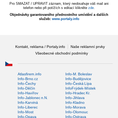
Pro SMAZAT / UPRAVIT záznam, který neobsahuje váš mail ani
telefon nebo při potížích s editací klikněte
zde
.
Objednávky garantovaného přednostního umístění a dalších
služeb:
www.portaly.info
Kontakt, reklama / Portaly.info
Naše reklamní prvky
Všeobecné obchodní podmínky
Atlasfirem.info
Info-M. Boleslav
Info-Brno.cz
Info-Budějovice
Info-Čechy
Info-Česká Lípa
Info-Děčín
InfoFrýdek-Místek
Info-Havířov
Info-Hradec Kr.
Info-Jablonec n.N.
Info-Jihlava
Info-Karviná
Info-Kladno
Info-Liberec
Info-Morava
Info-Most
Info-Olomouc
Info-Opava
Info-Ostrava