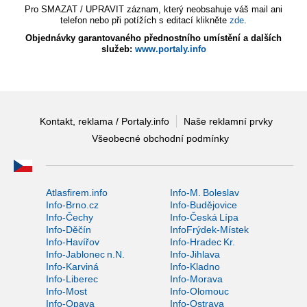
Pro SMAZAT / UPRAVIT záznam, který neobsahuje váš mail ani
telefon nebo při potížích s editací klikněte
zde
.
Objednávky garantovaného přednostního umístění a dalších
služeb:
www.portaly.info
Kontakt, reklama / Portaly.info
Naše reklamní prvky
Všeobecné obchodní podmínky
Atlasfirem.info
Info-M. Boleslav
Info-Brno.cz
Info-Budějovice
Info-Čechy
Info-Česká Lípa
Info-Děčín
InfoFrýdek-Místek
Info-Havířov
Info-Hradec Kr.
Info-Jablonec n.N.
Info-Jihlava
Info-Karviná
Info-Kladno
Info-Liberec
Info-Morava
Info-Most
Info-Olomouc
Info-Opava
Info-Ostrava