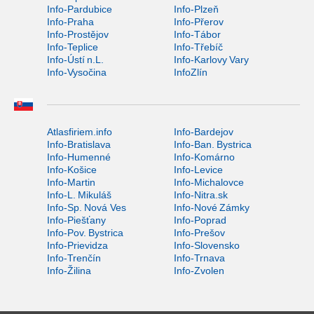
Info-Pardubice
Info-Plzeň
Info-Praha
Info-Přerov
Info-Prostějov
Info-Tábor
Info-Teplice
Info-Třebíč
Info-Ústí n.L.
Info-Karlovy Vary
Info-Vysočina
InfoZlín
Atlasfiriem.info
Info-Bardejov
Info-Bratislava
Info-Ban. Bystrica
Info-Humenné
Info-Komárno
Info-Košice
Info-Levice
Info-Martin
Info-Michalovce
Info-L. Mikuláš
Info-Nitra.sk
Info-Sp. Nová Ves
Info-Nové Zámky
Info-Piešťany
Info-Poprad
Info-Pov. Bystrica
Info-Prešov
Info-Prievidza
Info-Slovensko
Info-Trenčín
Info-Trnava
Info-Žilina
Info-Zvolen