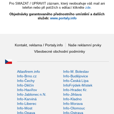
Pro SMAZAT / UPRAVIT záznam, který neobsahuje váš mail ani
telefon nebo při potížích s editací klikněte
zde
.
Objednávky garantovaného přednostního umístění a dalších
služeb:
www.portaly.info
Kontakt, reklama / Portaly.info
Naše reklamní prvky
Všeobecné obchodní podmínky
Atlasfirem.info
Info-M. Boleslav
Info-Brno.cz
Info-Budějovice
Info-Čechy
Info-Česká Lípa
Info-Děčín
InfoFrýdek-Místek
Info-Havířov
Info-Hradec Kr.
Info-Jablonec n.N.
Info-Jihlava
Info-Karviná
Info-Kladno
Info-Liberec
Info-Morava
Info-Most
Info-Olomouc
Info-Opava
Info-Ostrava