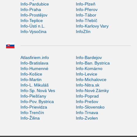
Info-Pardubice
Info-Plzeň
Info-Praha
Info-Přerov
Info-Prostějov
Info-Tábor
Info-Teplice
Info-Třebíč
Info-Ústí n.L.
Info-Karlovy Vary
Info-Vysočina
InfoZlín
Atlasfiriem.info
Info-Bardejov
Info-Bratislava
Info-Ban. Bystrica
Info-Humenné
Info-Komárno
Info-Košice
Info-Levice
Info-Martin
Info-Michalovce
Info-L. Mikuláš
Info-Nitra.sk
Info-Sp. Nová Ves
Info-Nové Zámky
Info-Piešťany
Info-Poprad
Info-Pov. Bystrica
Info-Prešov
Info-Prievidza
Info-Slovensko
Info-Trenčín
Info-Trnava
Info-Žilina
Info-Zvolen