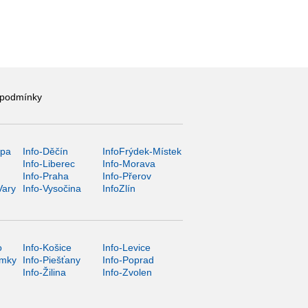
 podmínky
ípa
Info-Děčín
InfoFrýdek-Místek
Info-Liberec
Info-Morava
Info-Praha
Info-Přerov
Vary
Info-Vysočina
InfoZlín
o
Info-Košice
Info-Levice
ámky
Info-Piešťany
Info-Poprad
Info-Žilina
Info-Zvolen