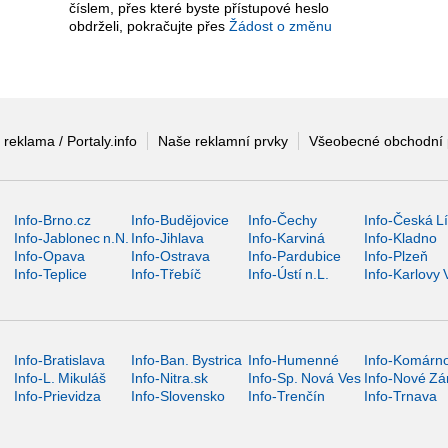
číslem, přes které byste přístupové heslo
obdrželi, pokračujte přes
Žádost o změnu
 reklama / Portaly.info
Naše reklamní prvky
Všeobecné obchodní
Info-Brno.cz
Info-Budějovice
Info-Čechy
Info-Česká L
Info-Jablonec n.N.
Info-Jihlava
Info-Karviná
Info-Kladno
Info-Opava
Info-Ostrava
Info-Pardubice
Info-Plzeň
Info-Teplice
Info-Třebíč
Info-Ústí n.L.
Info-Karlovy 
Info-Bratislava
Info-Ban. Bystrica
Info-Humenné
Info-Komárn
Info-L. Mikuláš
Info-Nitra.sk
Info-Sp. Nová Ves
Info-Nové Z
Info-Prievidza
Info-Slovensko
Info-Trenčín
Info-Trnava